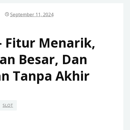
September 11, 2024
– Fitur Menarik,
n Besar, Dan
n Tanpa Akhir
SLOT