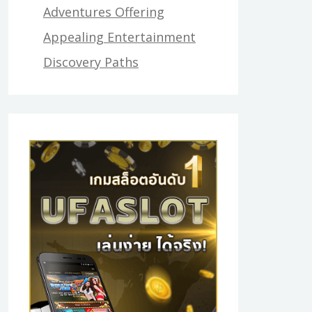
Adventures Offering
Appealing Entertainment
Discovery Paths