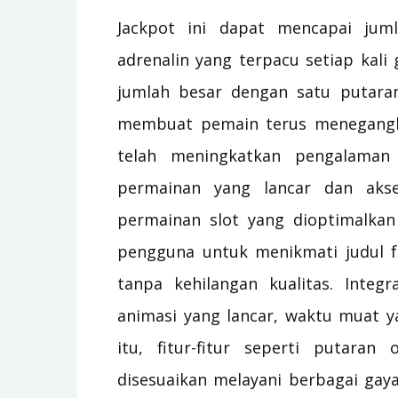
Jackpot ini dapat mencapai ju
adrenalin yang terpacu setiap kal
jumlah besar dengan satu putar
membuat pemain terus menegangka
telah meningkatkan pengalaman 
permainan yang lancar dan akses
permainan slot yang dioptimalka
pengguna untuk menikmati judul fa
tanpa kehilangan kualitas. Integ
animasi yang lancar, waktu muat ya
itu, fitur-fitur seperti putara
disesuaikan melayani berbagai gay