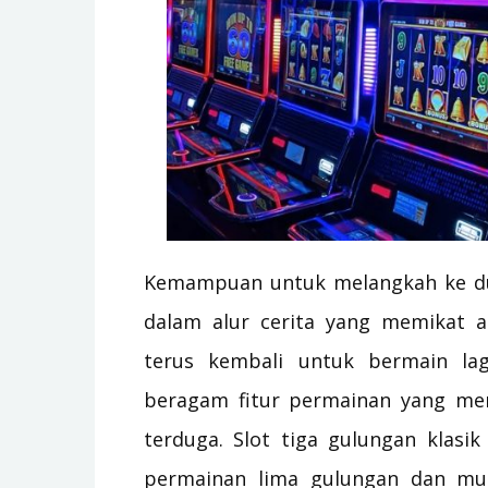
Kemampuan untuk melangkah ke d
dalam alur cerita yang memikat 
terus kembali untuk bermain lagi
beragam fitur permainan yang me
terduga. Slot tiga gulungan klasi
permainan lima gulungan dan mul