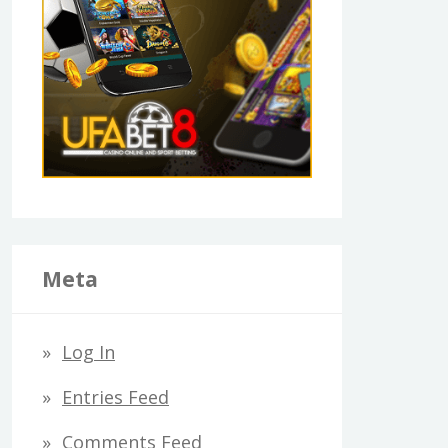
Meta
Log In
Entries Feed
Comments Feed