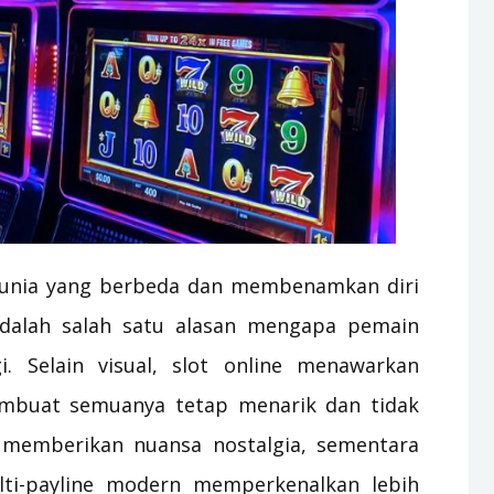
unia yang berbeda dan membenamkan diri
adalah salah satu alasan mengapa pemain
. Selain visual, slot online menawarkan
mbuat semuanya tetap menarik dan tidak
k memberikan nuansa nostalgia, sementara
ti-payline modern memperkenalkan lebih