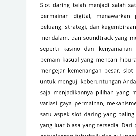
Slot daring telah menjadi salah sa
permainan digital, menawarkan
peluang, strategi, dan kegembiraa
mendalam, dan soundtrack yang me
seperti kasino dari kenyamanan
pemain kasual yang mencari hibur
mengejar kemenangan besar, slot 
untuk menguji keberuntungan Anda
saja menjadikannya pilihan yang m
variasi gaya permainan, mekanism
satu aspek slot daring yang palin
yang luar biasa yang tersedia. Dar