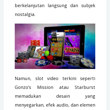
berkelanjutan langsung dan subjek
nostalgia.
Namun, slot video terkini seperti
Gonzo’s Mission atau Starburst
memadukan desain yang
menyegarkan, efek audio, dan elemen