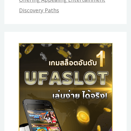
Discovery Paths