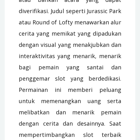
diverifikasi. Judul seperti Jurassic Park
atau Round of Lofty menawarkan alur
cerita yang memikat yang dipadukan
dengan visual yang menakjubkan dan
interaktivitas yang menarik, menarik
bagi pemain yang santai dan
penggemar slot yang berdedikasi.
Permainan ini memberi peluang
untuk memenangkan uang serta
melibatkan dan menarik pemain
dengan cerita dan desainnya. Saat
mempertimbangkan slot terbaik